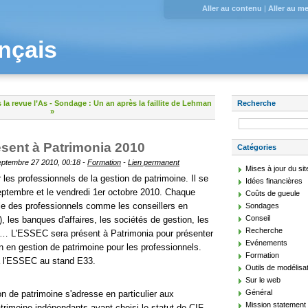
Aller au contenu
|
Aller au m
nçais
 la revue l’As
-
Sondage : Un an après la faillite de Lehman
Recherche
»
sent à Patrimonia 2010
Catégories
septembre 27 2010, 00:18 -
Formation
-
Lien permanent
Mises à jour du sit
 les professionnels de la gestion de patrimoine. Il se
Idées financières
septembre et le vendredi 1er octobre 2010. Chaque
Coûts de gueule
e des professionnels comme les conseillers en
Sondages
Conseil
 les banques d'affaires, les sociétés de gestion, les
Recherche
tif… L'ESSEC sera présent à Patrimonia pour présenter
Evénements
 en gestion de patrimoine pour les professionnels.
Formation
à l'ESSEC au stand E33.
Outils de modélisa
Sur le web
Général
 de patrimoine s'adresse en particulier aux
Mission statement
trimoine indépendants ayant choisi le statut de CIF.